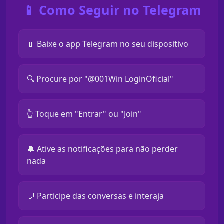
📱 Como Seguir no Telegram
📱 Baixe o app Telegram no seu dispositivo
🔍 Procure por "@001Win LoginOficial"
👆 Toque em "Entrar" ou "Join"
🔔 Ative as notificações para não perder
nada
💬 Participe das conversas e interaja