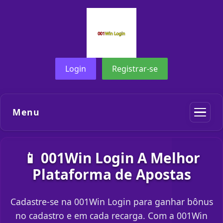
Login
Registrar-se
Menu
📱 001Win Login A Melhor
Plataforma de Apostas
Cadastre-se na 001Win Login para ganhar bônus
no cadastro e em cada recarga. Com a 001Win