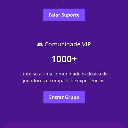
Falar Suporte
👥 Comunidade VIP
1000+
Junte-se a uma comunidade exclusiva de
jogadores e compartilhe experiências!
Entrar Grupo