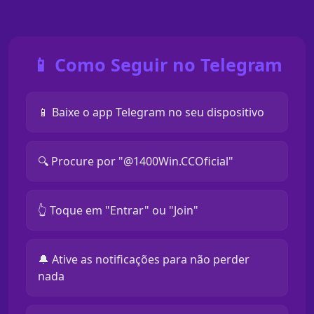
📱 Como Seguir no Telegram
📱 Baixe o app Telegram no seu dispositivo
🔍 Procure por "@1400Win.CCOficial"
👆 Toque em "Entrar" ou "Join"
🔔 Ative as notificações para não perder
nada