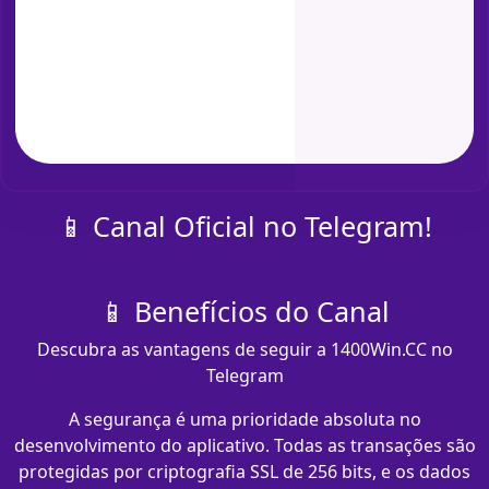
📱 Canal Oficial no Telegram!
📱 Benefícios do Canal
Descubra as vantagens de seguir a 1400Win.CC no
Telegram
A segurança é uma prioridade absoluta no
desenvolvimento do aplicativo. Todas as transações são
protegidas por criptografia SSL de 256 bits, e os dados