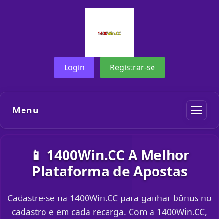
Login
Registrar-se
Menu
📱 1400Win.CC A Melhor
Plataforma de Apostas
Cadastre-se na 1400Win.CC para ganhar bônus no
cadastro e em cada recarga. Com a 1400Win.CC,