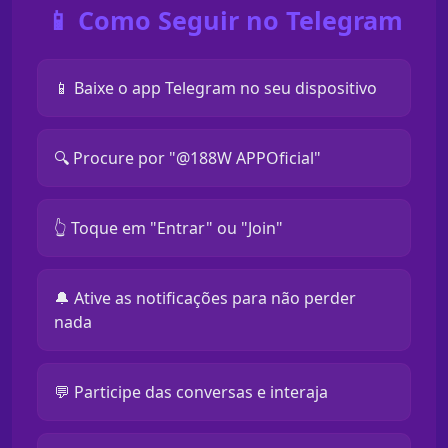
📱 Como Seguir no Telegram
📱 Baixe o app Telegram no seu dispositivo
🔍 Procure por "@188W APPOficial"
👆 Toque em "Entrar" ou "Join"
🔔 Ative as notificações para não perder
nada
💬 Participe das conversas e interaja