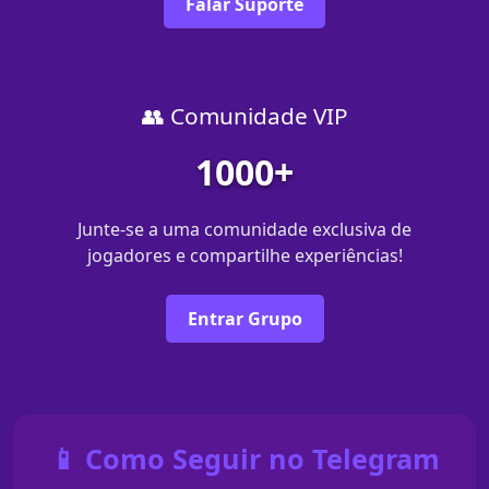
Falar Suporte
👥 Comunidade VIP
1000+
Junte-se a uma comunidade exclusiva de
jogadores e compartilhe experiências!
Entrar Grupo
📱 Como Seguir no Telegram