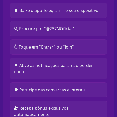
📱 Baixe o app Telegram no seu dispositivo
🔍 Procure por "@237NOficial"
👆 Toque em "Entrar" ou "Join"
🔔 Ative as notificações para não perder
nada
💬 Participe das conversas e interaja
🎁 Receba bônus exclusivos
automaticamente