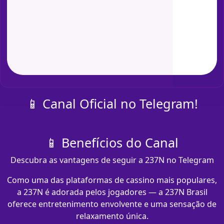
📱 Canal Oficial no Telegram!
📱 Benefícios do Canal
Descubra as vantagens de seguir a 237N no Telegram
Como uma das plataformas de cassino mais populares,
a 237N é adorada pelos jogadores — a 237N Brasil
oferece entretenimento envolvente e uma sensação de
relaxamento única.