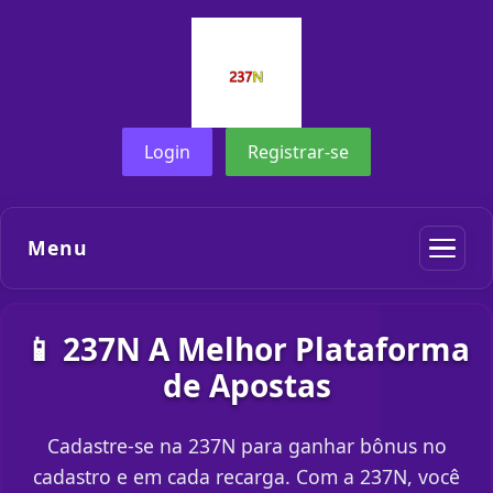
Login
Registrar-se
Menu
📱 237N A Melhor Plataforma
de Apostas
Cadastre-se na 237N para ganhar bônus no
cadastro e em cada recarga. Com a 237N, você