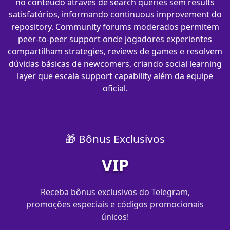
no conteúdo através de search queries sem results
satisfatórios, informando continuous improvement do
repository. Community forums moderados permitem
peer-to-peer support onde jogadores experientes
compartilham strategies, reviews de games e resolvem
dúvidas básicas de newcomers, criando social learning
layer que escala support capability além da equipe
oficial.
🎁 Bônus Exclusivos
VIP
Receba bônus exclusivos do Telegram,
promoções especiais e códigos promocionais
únicos!