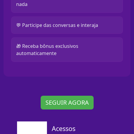
nada
💬 Participe das conversas e interaja
🎁 Receba bônus exclusivos
automaticamente
SEGUIR AGORA
Acessos