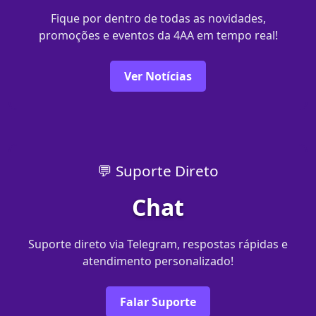
Fique por dentro de todas as novidades,
promoções e eventos da 4AA em tempo real!
Ver Notícias
💬 Suporte Direto
Chat
Suporte direto via Telegram, respostas rápidas e
atendimento personalizado!
Falar Suporte