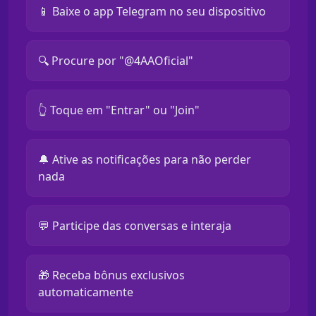
📱 Baixe o app Telegram no seu dispositivo
🔍 Procure por "@4AAOficial"
👆 Toque em "Entrar" ou "Join"
🔔 Ative as notificações para não perder
nada
💬 Participe das conversas e interaja
🎁 Receba bônus exclusivos
automaticamente