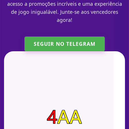
acesso a promoções incríveis e uma experiência
de jogo inigualável. Junte-se aos vencedores
agora!
SEGUIR NO TELEGRAM