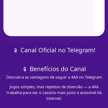
📱 Canal Oficial no Telegram!
📱 Benefícios do Canal
Descubra as vantagens de seguir a 4AA no Telegram
Jogos simples, mas repletos de diversão — a 4AA
trabalha para ser o cassino mais justo e acessível da
internet.