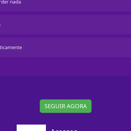
erder nada
a
aticamente
SEGUIR AGORA