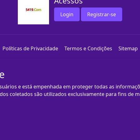
Acessos
Login
Registrar-se
Políticas de Privacidade
Termos e Condições
Sitemap
de
usuários e está empenhada em proteger todas as informaçõ
os coletados são utilizados exclusivamente para fins de m