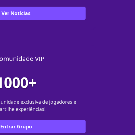
Ver Notícias
Comunidade VIP
1000+
unidade exclusiva de jogadores e
rtilhe experiências!
Entrar Grupo