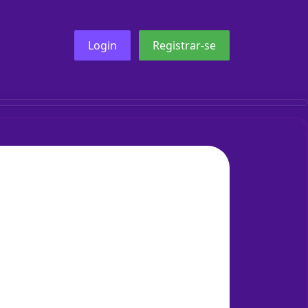
Login
Registrar-se