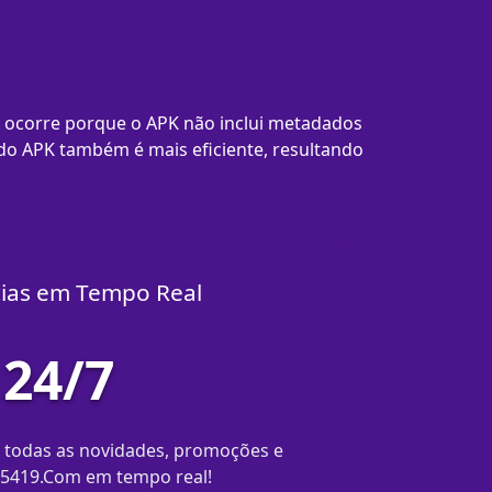
 ocorre porque o APK não inclui metadados
do APK também é mais eficiente, resultando
cias em Tempo Real
24/7
e todas as novidades, promoções e
 5419.Com em tempo real!