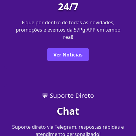
24/7
Fique por dentro de todas as novidades,
promoções e eventos da 57Pg APP em tempo
real!
Ver Notícias
💬 Suporte Direto
Chat
Suporte direto via Telegram, respostas rápidas e
atendimento personalizado!