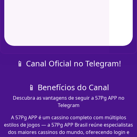
📱 Canal Oficial no Telegram!
📱 Benefícios do Canal
Descubra as vantagens de seguir a 57Pg APP no
Telegram
A 57Pg APP é um cassino completo com múltiplos
estilos de jogos — a 57Pg APP Brasil reúne especialistas
dos maiores cassinos do mundo, oferecendo login e