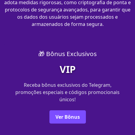
adota medidas rigorosas, como criptografia de ponta e
protocolos de segurança avançados, para garantir que
os dados dos usuários sejam processados e
armazenados de forma segura.
🎁 Bônus Exclusivos
VIP
Receba bônus exclusivos do Telegram,
promoções especiais e códigos promocionais
únicos!
Ver Bônus