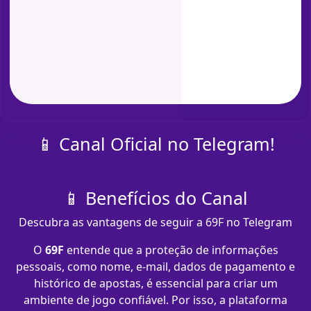
📱 Canal Oficial no Telegram!
📱 Benefícios do Canal
Descubra as vantagens de seguir a 69F no Telegram
O
69F
entende que a proteção de informações
pessoais, como nome, e-mail, dados de pagamento e
histórico de apostas, é essencial para criar um
ambiente de jogo confiável. Por isso, a plataforma