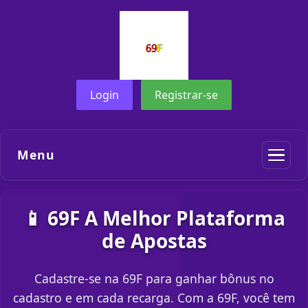
Login
Registrar-se
Menu
📱 69F A Melhor Plataforma
de Apostas
Cadastre-se na 69F para ganhar bônus no
cadastro e em cada recarga. Com a 69F, você tem