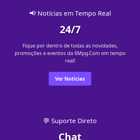
📢 Notícias em Tempo Real
24/7
Fique por dentro de todas as novidades,
promoções e eventos da 6Mpg.Com em tempo
real!
Ver Notícias
💬 Suporte Direto
Chat