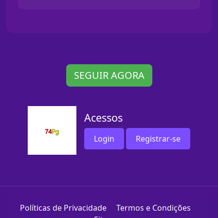
SEGUIR AGORA
Acessos
Login
Registrar-se
Políticas de Privacidade
Termos e Condições