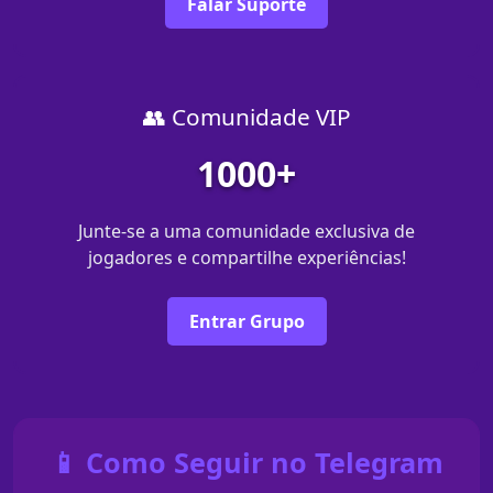
Falar Suporte
👥 Comunidade VIP
1000+
Junte-se a uma comunidade exclusiva de
jogadores e compartilhe experiências!
Entrar Grupo
📱 Como Seguir no Telegram