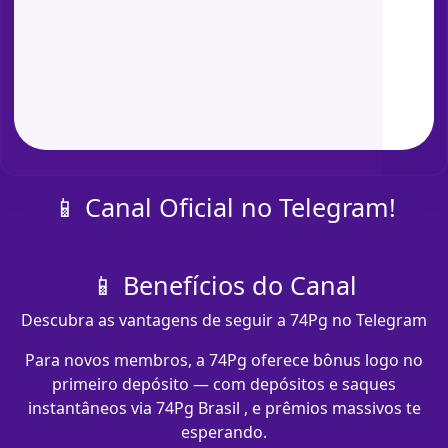
📱 Canal Oficial no Telegram!
📱 Benefícios do Canal
Descubra as vantagens de seguir a 74Pg no Telegram
Para novos membros, a 74Pg oferece bônus logo no
primeiro depósito — com depósitos e saques
instantâneos via 74Pg Brasil , e prêmios massivos te
esperando.