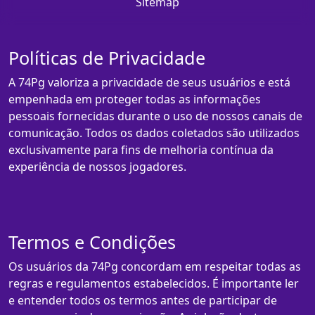
Sitemap
Políticas de Privacidade
A 74Pg valoriza a privacidade de seus usuários e está
empenhada em proteger todas as informações
pessoais fornecidas durante o uso de nossos canais de
comunicação. Todos os dados coletados são utilizados
exclusivamente para fins de melhoria contínua da
experiência de nossos jogadores.
Termos e Condições
Os usuários da 74Pg concordam em respeitar todas as
regras e regulamentos estabelecidos. É importante ler
e entender todos os termos antes de participar de