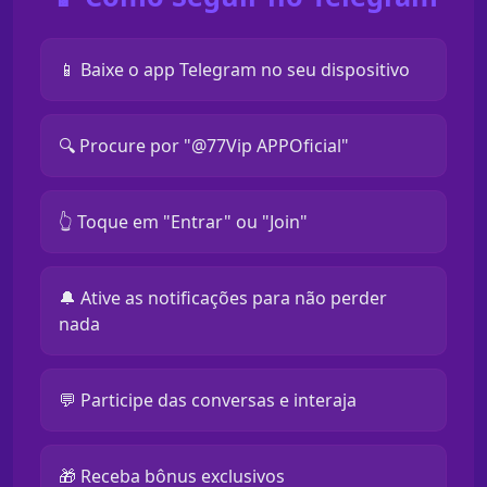
📱 Baixe o app Telegram no seu dispositivo
🔍 Procure por "@77Vip APPOficial"
👆 Toque em "Entrar" ou "Join"
🔔 Ative as notificações para não perder
nada
💬 Participe das conversas e interaja
🎁 Receba bônus exclusivos