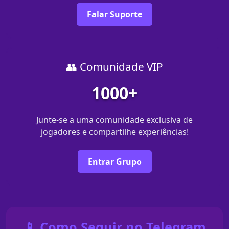
Falar Suporte
👥 Comunidade VIP
1000+
Junte-se a uma comunidade exclusiva de
jogadores e compartilhe experiências!
Entrar Grupo
📱 Como Seguir no Telegram