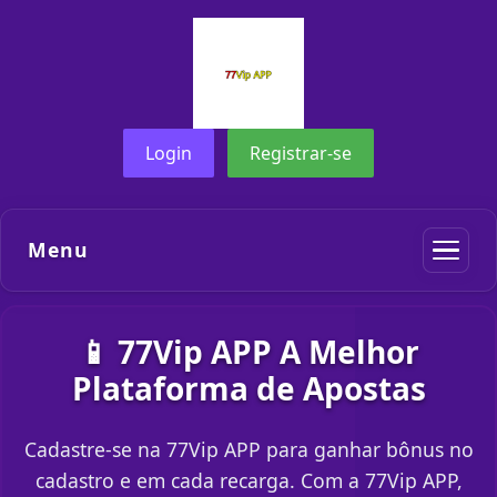
Login
Registrar-se
Menu
📱 77Vip APP A Melhor
Plataforma de Apostas
Cadastre-se na 77Vip APP para ganhar bônus no
cadastro e em cada recarga. Com a 77Vip APP,