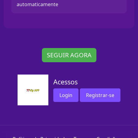
automaticamente
SEGUIR AGORA
Acessos
Login
Registrar-se