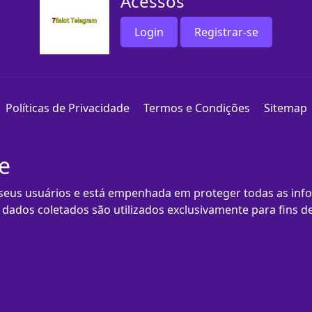
Acessos
Login
Registrar-se
Políticas de Privacidade
Termos e Condições
Sitemap
de
e seus usuários e está empenhada em proteger todas as in
dados coletados são utilizados exclusivamente para fins d