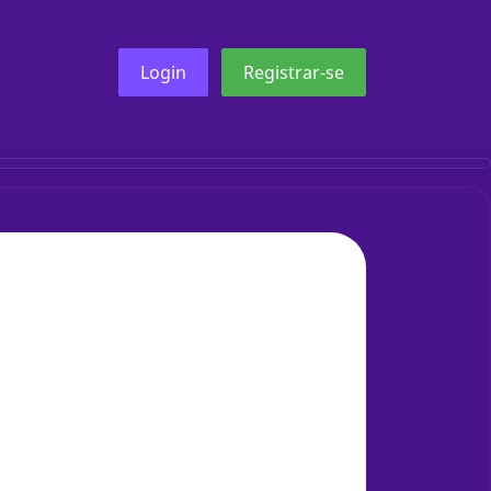
Login
Registrar-se