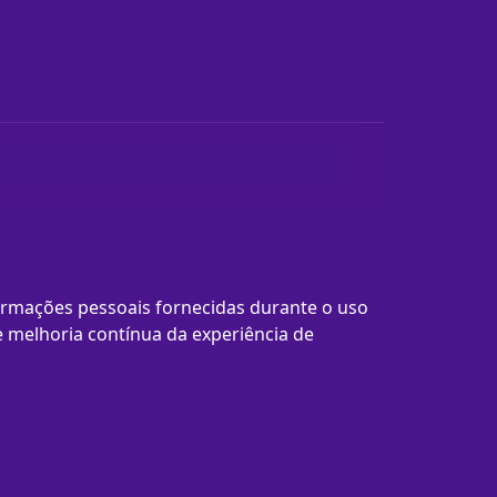
formações pessoais fornecidas durante o uso
e melhoria contínua da experiência de