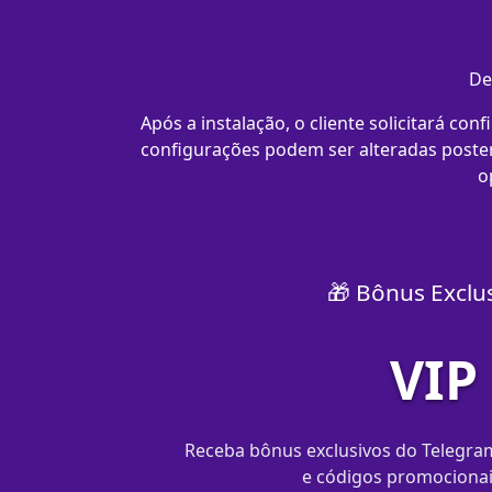
De
Após a instalação, o cliente solicitará co
configurações podem ser alteradas poster
o
🎁 Bônus Exclu
VIP
Receba bônus exclusivos do Telegra
e códigos promocionai