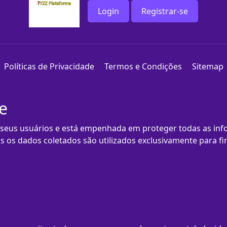
Login
Registrar-se
Políticas de Privacidade
Termos e Condições
Sitemap
de
e seus usuários e está empenhada em proteger todas as in
 os dados coletados são utilizados exclusivamente para fi