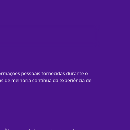
formações pessoais fornecidas durante o
ns de melhoria contínua da experiência de