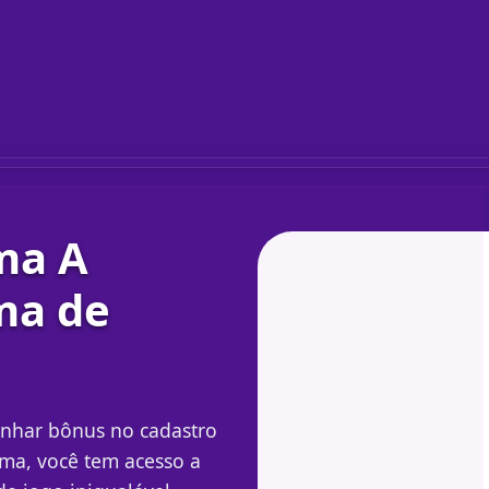
ma A
ma de
anhar bônus no cadastro
ma, você tem acesso a