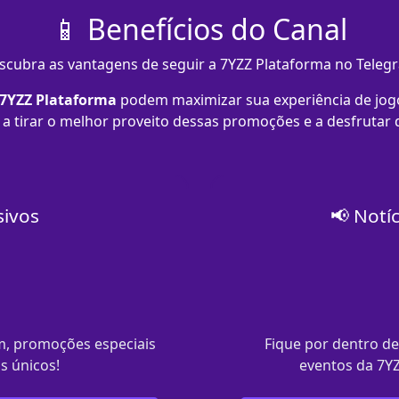
📱 Benefícios do Canal
scubra as vantagens de seguir a 7YZZ Plataforma no Teleg
7YZZ Plataforma
podem maximizar sua experiência de jog
 a tirar o melhor proveito dessas promoções e a desfrutar
sivos
📢 Notí
m, promoções especiais
Fique por dentro d
s únicos!
eventos da 7Y