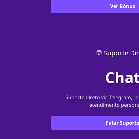
Ver Bônus
💬 Suporte Di
Cha
Suporte direto via Telegram, r
atendimento persona
Falar Suport