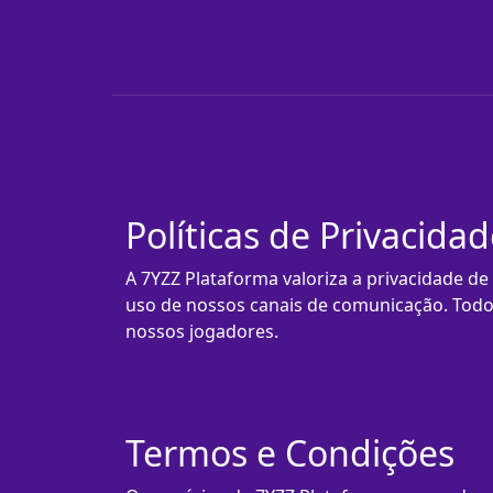
Políticas de Privacida
A 7YZZ Plataforma valoriza a privacidade d
uso de nossos canais de comunicação. Todos
nossos jogadores.
Termos e Condições