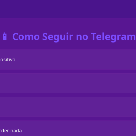
📱 Como Seguir no Telegram
ositivo
erder nada