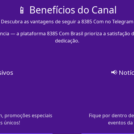
📱 Benefícios do Canal
Descubra as vantagens de seguir a 8385 Com no Telegram
ia — a plataforma 8385 Com Brasil prioriza a satisfação 
dedicação.
sivos
📢 Notí
m, promoções especiais
Fique por dentro d
s únicos!
eventos da