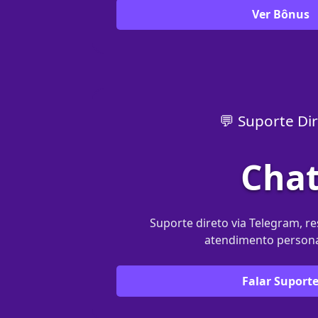
Ver Bônus
💬 Suporte Di
Cha
Suporte direto via Telegram, r
atendimento persona
Falar Suport