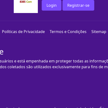
Login
Registrar-se
Políticas de Privacidade
Termos e Condições
Sitemap
de
 usuários e está empenhada em proteger todas as informaçõ
os coletados são utilizados exclusivamente para fins de m