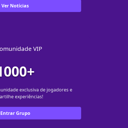
Ver Notícias
Comunidade VIP
1000+
unidade exclusiva de jogadores e
rtilhe experiências!
Entrar Grupo