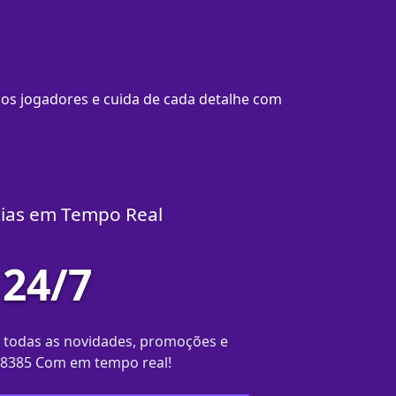
dos jogadores e cuida de cada detalhe com
cias em Tempo Real
24/7
e todas as novidades, promoções e
 8385 Com em tempo real!