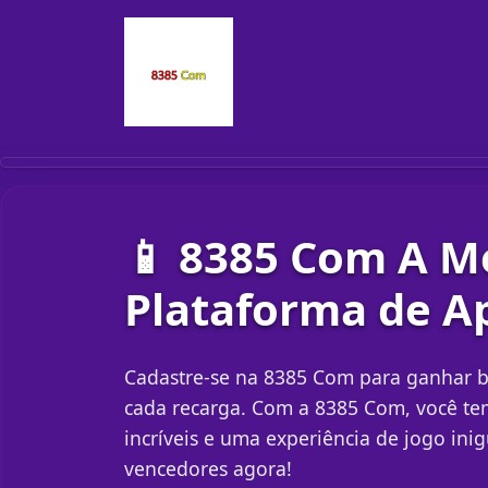
📱 8385 Com A M
Plataforma de A
Cadastre-se na 8385 Com para ganhar 
cada recarga. Com a 8385 Com, você t
incríveis e uma experiência de jogo inig
vencedores agora!