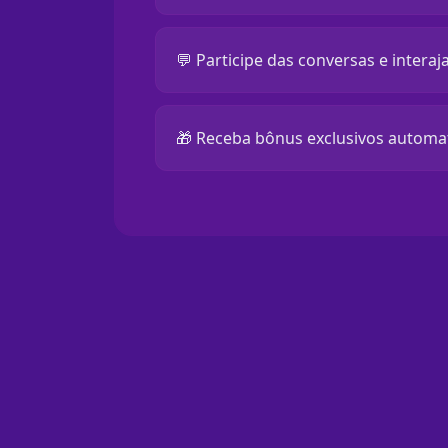
💬 Participe das conversas e interaj
🎁 Receba bônus exclusivos autom