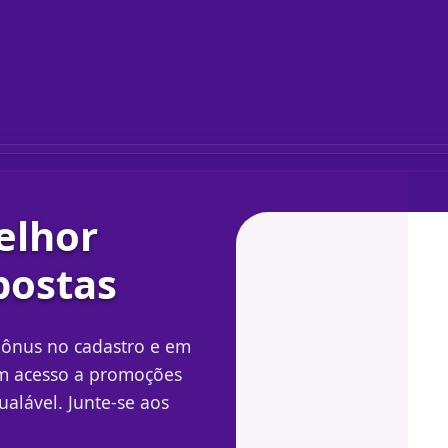
elhor
postas
bônus no cadastro e em
em acesso a promoções
ualável. Junte-se aos