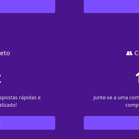
reto
👥 
t
espostas rápidas e
Junte-se a uma com
lizado!
compa
e