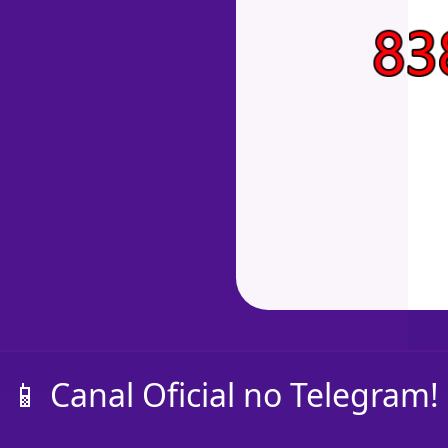
📱 Canal Oficial no Telegram!