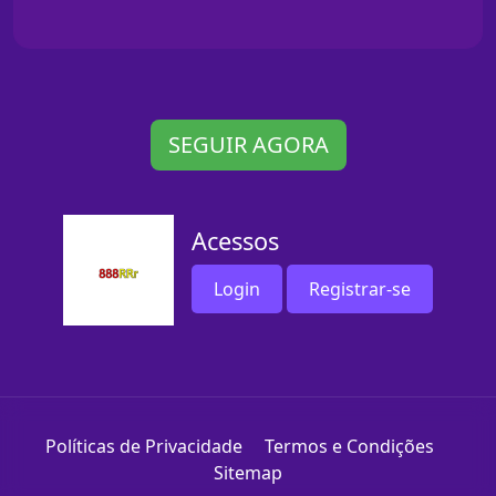
SEGUIR AGORA
Acessos
Login
Registrar-se
Políticas de Privacidade
Termos e Condições
Sitemap