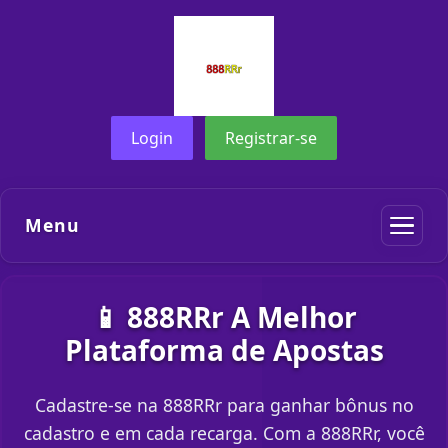
Login
Registrar-se
Menu
📱 888RRr A Melhor
Plataforma de Apostas
Cadastre-se na 888RRr para ganhar bônus no
cadastro e em cada recarga. Com a 888RRr, você