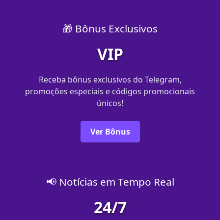
🎁 Bônus Exclusivos
VIP
Receba bônus exclusivos do Telegram,
promoções especiais e códigos promocionais
únicos!
Ver Bônus
📢 Notícias em Tempo Real
24/7