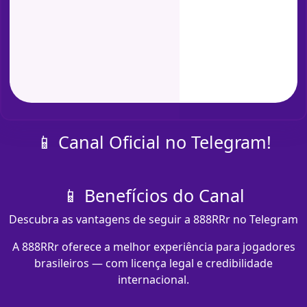
📱 Canal Oficial no Telegram!
📱 Benefícios do Canal
Descubra as vantagens de seguir a 888RRr no Telegram
A 888RRr oferece a melhor experiência para jogadores
brasileiros — com licença legal e credibilidade
internacional.