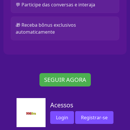
💬 Participe das conversas e interaja
🎁 Receba bônus exclusivos
automaticamente
SEGUIR AGORA
Acessos
Login
Registrar-se