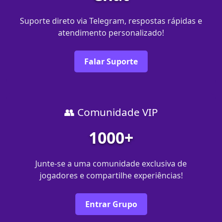
Suporte direto via Telegram, respostas rápidas e
atendimento personalizado!
Falar Suporte
👥 Comunidade VIP
1000+
Junte-se a uma comunidade exclusiva de
jogadores e compartilhe experiências!
Entrar Grupo