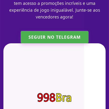
tem acesso a promoções incríveis e uma
experiência de jogo inigualável. Junte-se aos
vencedores agora!
SEGUIR NO TELEGRAM