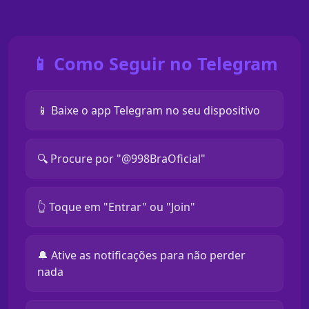
📱 Como Seguir no Telegram
📱 Baixe o app Telegram no seu dispositivo
🔍 Procure por "@998BraOficial"
👆 Toque em "Entrar" ou "Join"
🔔 Ative as notificações para não perder
nada