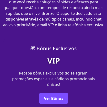
que você receba soluções rápidas e eficazes para
qualquer questão, com tempos de resposta ainda mais
rápidos que o nível Bronze. O suporte dedicado está
disponível através de múltiplos canais, incluindo chat
ao vivo prioritário, email VIP e linha telefônica exclusiva.
🎁 Bônus Exclusivos
VIP
Receba bônus exclusivos do Telegram,
promoções especiais e códigos promocionais
únicos!
Ver Bônus