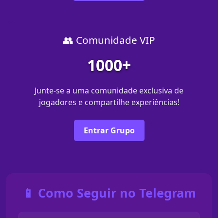
👥 Comunidade VIP
1000+
Junte-se a uma comunidade exclusiva de
jogadores e compartilhe experiências!
Entrar Grupo
📱 Como Seguir no Telegram