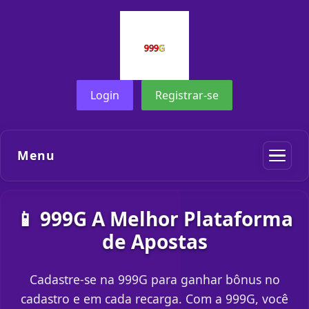
Login
Registrar-se
Menu
📱 999G A Melhor Plataforma
de Apostas
Cadastre-se na 999G para ganhar bônus no
cadastro e em cada recarga. Com a 999G, você