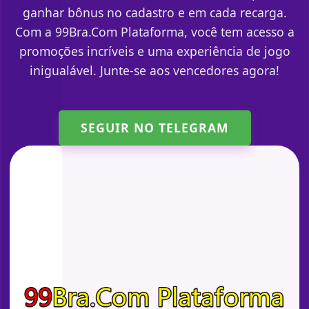
ganhar bônus no cadastro e em cada recarga.
Com a 99Bra.Com Plataforma, você tem acesso a
promoções incríveis e uma experiência de jogo
inigualável. Junte-se aos vencedores agora!
SEGUIR NO TELEGRAM