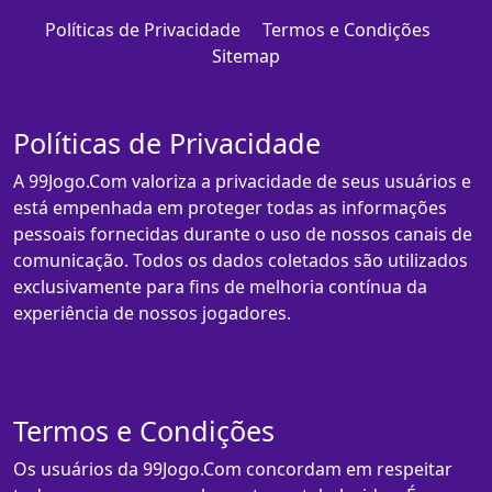
Políticas de Privacidade
Termos e Condições
Sitemap
Políticas de Privacidade
A 99Jogo.Com valoriza a privacidade de seus usuários e
está empenhada em proteger todas as informações
pessoais fornecidas durante o uso de nossos canais de
comunicação. Todos os dados coletados são utilizados
exclusivamente para fins de melhoria contínua da
experiência de nossos jogadores.
Termos e Condições
Os usuários da 99Jogo.Com concordam em respeitar