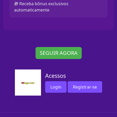
🎁 Receba bônus exclusivos
automaticamente
SEGUIR AGORA
Acessos
Login
Registrar-se