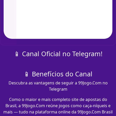
📱 Canal Oficial no Telegram!
📱 Benefícios do Canal
Descubra as vantagens de seguir a 99Jogo.Com no
Telegram
Como o maior e mais completo site de apostas do
Brasil, a 99Jogo.Com reúne jogos como caça-níqueis e
mais — tudo na plataforma online da 99Jogo.Com Brasil