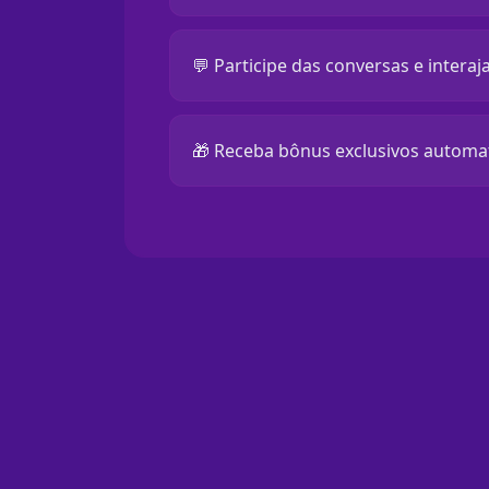
💬 Participe das conversas e interaj
🎁 Receba bônus exclusivos autom