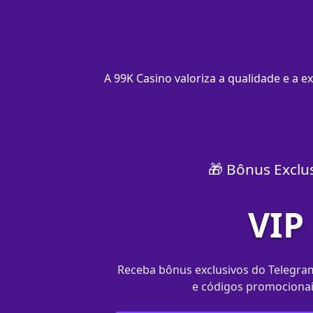
A 99K Casino valoriza a qualidade e a 
🎁 Bônus Exclu
VIP
Receba bônus exclusivos do Telegra
e códigos promocionai