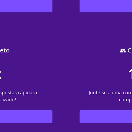
reto
👥 
t
espostas rápidas e
Junte-se a uma com
lizado!
compa
e