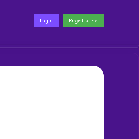
Login
Registrar-se