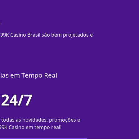
m
 99K Casino Brasil são bem projetados e
cias em Tempo Real
24/7
e todas as novidades, promoções e
99K Casino em tempo real!