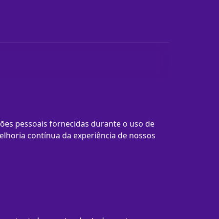
ções pessoais fornecidas durante o uso de
elhoria contínua da experiência de nossos