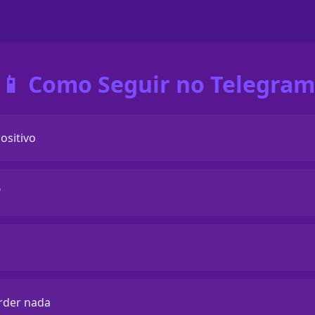
📱 Como Seguir no Telegram
ositivo
"
erder nada