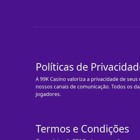
Políticas de Privacida
A 99K Casino valoriza a privacidade de seu
nossos canais de comunicação. Todos os dad
jogadores.
Termos e Condições